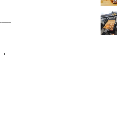
。
ーーーー
た！）
、
。
。