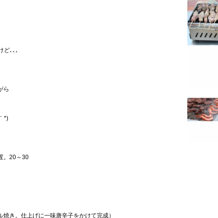
ど､､､
がら
*)
。20～30
ル焼き。仕上げに一味唐辛子をかけて完成）