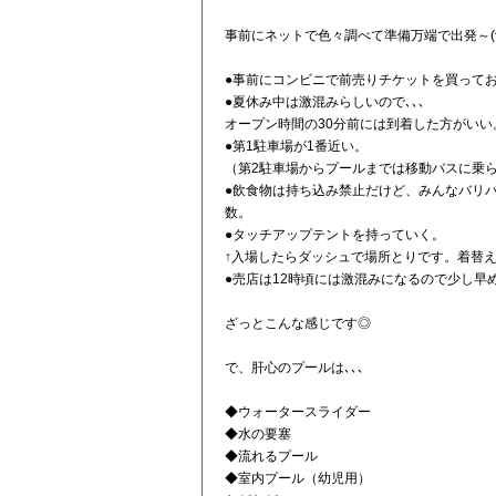
事前にネットで色々調べて準備万端で出発～(^^
●事前にコンビニで前売りチケットを買って
●夏休み中は激混みらしいので､､､
オープン時間の30分前には到着した方がいい
●第1駐車場が1番近い。
（第2駐車場からプールまでは移動バスに乗
●飲食物は持ち込み禁止だけど、みんなバリバ
数。
●タッチアップテントを持っていく。
↑入場したらダッシュで場所とりです。着替
●売店は12時頃には激混みになるので少し早
ざっとこんな感じです◎
で、肝心のプールは､､､
◆ウォータースライダー
◆水の要塞
◆流れるプール
◆室内プール（幼児用）