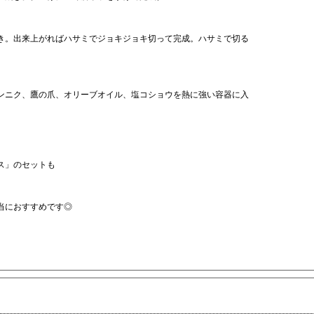
き。出来上がればハサミでジョキジョキ切って完成。ハサミで切る
ンニク、鷹の爪、オリーブオイル、塩コショウを熱に強い容器に入
ス」のセットも
当におすすめです◎