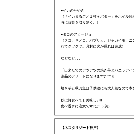
●イカの肝やき
（「イカまるごと１杯＋バター」をホイル焼
時に背骨を取り除く。）
●タコのアヒージョ
（タコ、キノコ、パプリカ、ジャガイモ、ニ
れてグツグツ。具材に火が通れば完成）
などなど､､､
「出来たてのアツアツの焼き芋とバニラアイ
絶品のデザートになります(*^^*)♪
焼き芋と秋刀魚は子供達にも大人気なので本
秋は何食べても美味しい!!
食べ過ぎに注意ですね(^^;)(笑)
【ネスタリゾート神戸】