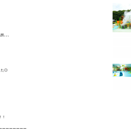
､､､
♪
した◎
、
！！
ーーーーーーーー