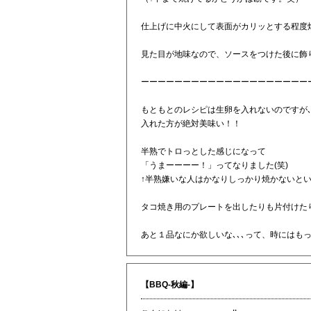
仕上げに中火にして表面がカリッとする程度
見た目が地味なので、ソースをつけた後に飾
ーーーーーーーーーーーーーーーーーーーー
もともとのレシピは生卵を入れないのですが､
入れた方が絶対美味い！！
半熟でトロっとした感じになって
「うまーーーー！」ってなりました(笑)
↑半熟嫌いな人はかなりしっかり焼かないと
タコ焼き用のプレートを出したりも片付けた
あと１品なにか欲しいな､､､って、時にはもって
【BBQ-秋編-】