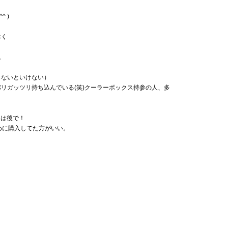
 )
おく
。
らないといけない）
リガッツリ持ち込んでいる(笑)クーラーボックス持参の人、多
えは後で！
めに購入してた方がいい。