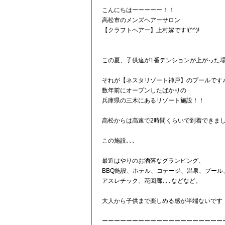
こんにちはーーーーー！！
高松市のメンズヘアーサロン
【クラフトヘアー】上村嫁です!(^^)!
この夏、子供達が1番テンションが上がった場所
それが【ネスタリゾート神戸】のプールです
数年前にオープンしたばかりの
兵庫県の三木にあるリゾート施設！！
高松からは高速で2時間くらいで到着できま
この施設､､､
最近はやりのお洒落なグランピング、
BBQ施設、ホテル、コテージ、温泉、プール
アスレチック、花回廊､､､などなど。
大人から子供まで楽しめる感が半端ないです
ーーーーーーーーーーーーーーーーーーーー