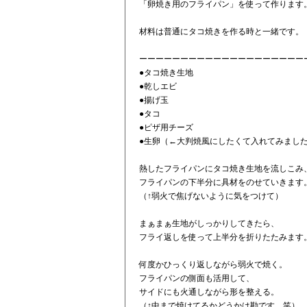
「卵焼き用のフライパン」を使って作ります
材料は普通にタコ焼きを作る時と一緒です。
ーーーーーーーーーーーーーーーーーーーー
●タコ焼き生地
●乾しエビ
●揚げ玉
●タコ
●ピザ用チーズ
●生卵（←大判焼風にしたくて入れてみまし
熱したフライパンにタコ焼き生地を流しこみ
フライパンの下半分に具材をのせていきます
（↑弱火で焦げないように気をつけて）
まぁまぁ生地がしっかりしてきたら、
フライ返しを使って上半分を折りたたみます
何度かひっくり返しながら弱火で焼く。
フライパンの側面も活用して、
サイドにも火通しながら形を整える。
（↑中まで焼けてるかどうかは勘です。笑）