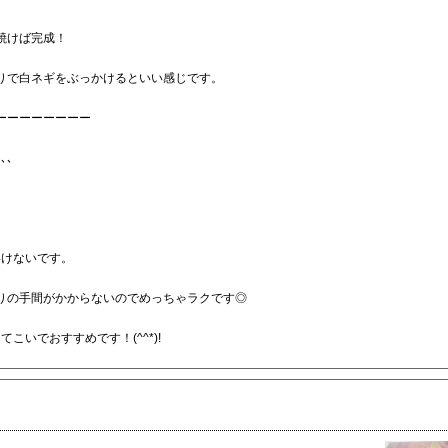
焼けば完成！
りで白ネギをぶっかけるといい感じです。
ーーーーーーーー
､､
いけないです。
りの手間がかからないのでめっちゃラクです◎
こいでおすすめです！(^^*)!