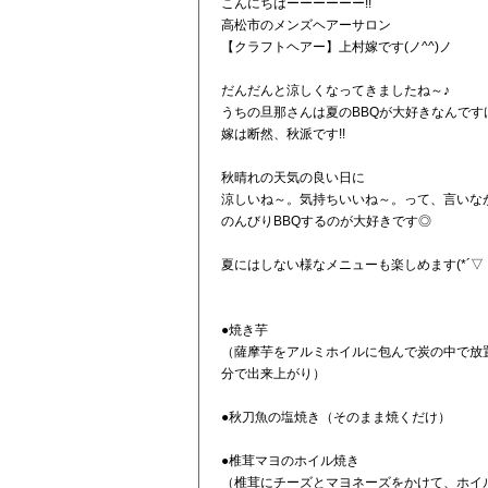
こんにちはーーーーーー!!
高松市のメンズヘアーサロン
【クラフトヘアー】上村嫁です(ノ^^)ノ
だんだんと涼しくなってきましたね～♪
うちの旦那さんは夏のBBQが大好きなんですけ
嫁は断然、秋派です!!
秋晴れの天気の良い日に
涼しいね～。気持ちいいね～。って、言いな
のんびりBBQするのが大好きです◎
夏にはしない様なメニューも楽しめます(*´▽｀
●焼き芋
（薩摩芋をアルミホイルに包んで炭の中で放置
分で出来上がり）
●秋刀魚の塩焼き（そのまま焼くだけ）
●椎茸マヨのホイル焼き
（椎茸にチーズとマヨネーズをかけて、ホイ