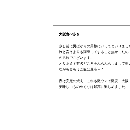
大阪食べ歩き
少し前に男ばかりの男旅にいってまいりまし
旅と言うよりも雨降ってすること無かったの
の男旅でございます。
とりあえず有名どころをぶらぶらしまして串カ
ながら食らうご飯は最高＾＾
夜は安定の焼肉 これも激ウマで激安 大阪
美味しいものめぐりは最高に楽しめました。