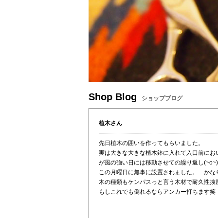
Shop Blog
ショップブログ
植木さん
先日植木の囲いを作ってもらいました。
実は大きな大きな植木鉢に入れて入口前にお
が風の強い日には移動させての繰り返し(~o~
この月曜日に無事に設置されました。 かな
木の種類もケンパスっと言う木材で耐久性抜群
もしこれでも倒れるならアンカー打ちます笑