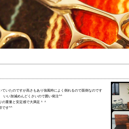
いていたのですが高さもあり強風時によく倒れるので面倒なのです
) いい加減めんどくさいので囲い発注^^
りの重量と安定感で大満足＾＾
です^^