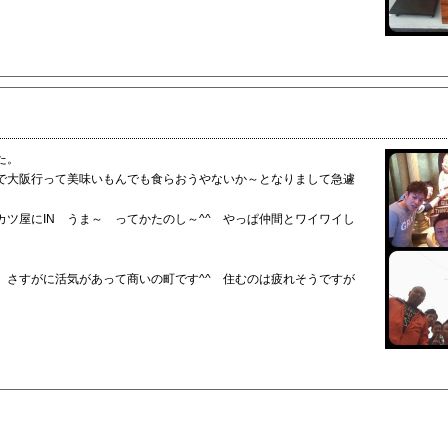
た。
で大阪行って美味いもんでも食らおうやないか～となりまして急遽
ツ屋にIN うま～ ってかたのし～^^ やっぱ仲間とワイワイし
 さすがに活気があって商いの町です^^ 住むのは疲れそうですが