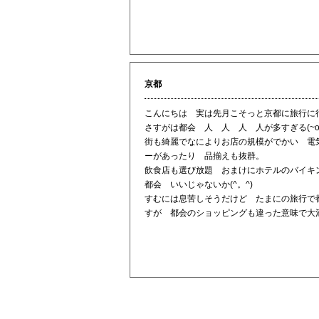
京都
こんにちは 実は先月こそっと京都に旅行に
さすがは都会 人 人 人 人が多すぎる(~
街も綺麗でなによりお店の規模がでかい 電
ーがあったり 品揃えも抜群。
飲食店も選び放題 おまけにホテルのバイキ
都会 いいじゃないか(^。^)
すむには息苦しそうだけど たまにの旅行で
すが 都会のショッピングも違った意味で大満